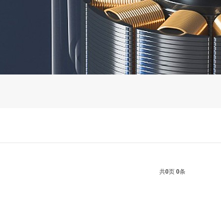
共
0
页
0
条