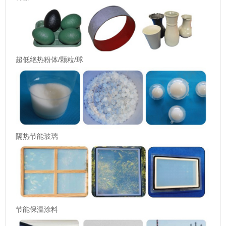
超低绝热粉体/颗粒/球
隔热节能玻璃
节能保温涂料