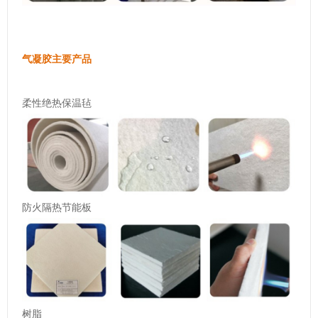
气凝胶主要产品
柔性绝热保温毡
防火隔热节能板
树脂