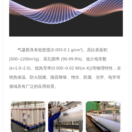
(0.003-0.1 g/cm
)
气凝胶具有低密度
³
、高比表面积
(500~1200m
/g)
(90-99.8%)
²
、高孔隙率
、低介电常数
(k=1.0~2.0)
(0.005~0.02 W/(m
K))
、低热导率
·
等物理特性，在
绝热保温、防火阻燃、隔音降噪、憎水、防腐、光学、电学等
领域具有广泛的应用前景。