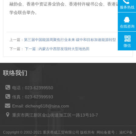
融协会、香港中资证券业协会、香港特许秘书公会、香港证券
服务热线
学会联合举办。
在线咨询
上一篇：
第三届中国能源周聚焦行业未来 碳中和目标加速能源转型
微信
下一篇：
下一篇 : 内蒙古中西部发现特大型地热田
联络我们
电话：023-62399550
传真：023-62399593
Email: dicheng618@sina.com
重庆市两江新区金山街道加工区一路13号10-7
Copyright © 2002-2021 重庆蒂成工贸有限公司 版权所有 网站备案号：
渝ICP备