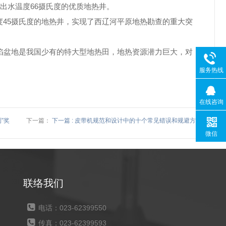
、出水温度66摄氏度的优质地热井。
温度45摄氏度的地热井，实现了西辽河平原地热勘查的重大突
盆地是我国少有的特大型地热田，地热资源潜力巨大，对
服务热线
在线咨询
”奖
下一篇：
下一篇 : 皮带机规范和设计中的十个常见错误和规避方法
微信
联络我们
电话：023-62399550
传真：023-62399593