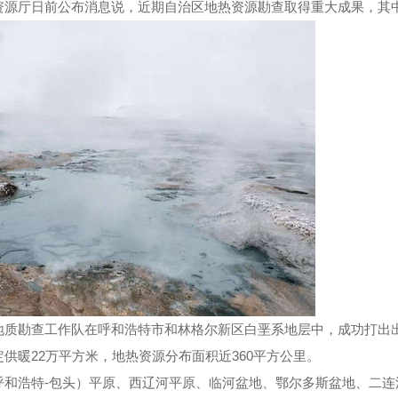
源厅日前公布消息说，近期自治区地热资源勘查取得重大成果，其
勘查工作队在呼和浩特市和林格尔新区白垩系地层中，成功打出出水温
供暖22万平方米，地热资源分布面积近360平方公里。
浩特-包头）平原、西辽河平原、临河盆地、鄂尔多斯盆地、二连浩