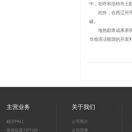
中，在呼和浩特市土默
此外，在西辽河平原打
破。
地热勘查成果表明，
当地清洁能源的开发
主营业务
关于我们
颇尔PALL
公司简介
蒂普拓普TIPTOP
公司荣誉