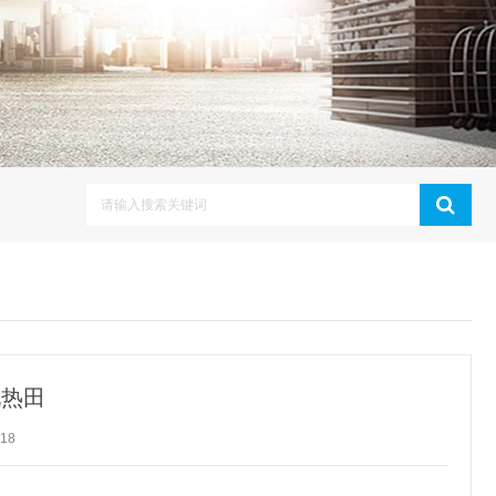
地热田
18