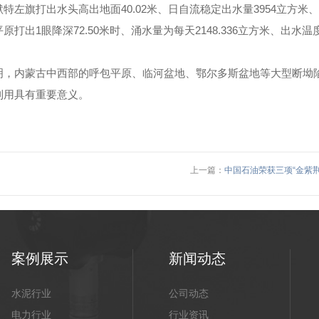
特左旗打出水头高出地面40.02米、日自流稳定出水量3954立方米
出1眼降深72.50米时、涌水量为每天2148.336立方米、出水
内蒙古中西部的呼包平原、临河盆地、鄂尔多斯盆地等大型断坳陷
利用具有重要意义。
上一篇：
中国石油荣获三项“金紫荆
案例展示
新闻动态
水泥行业
公司动态
电力行业
行业资讯